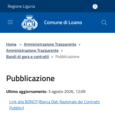
Salta al contenuto principale
Regione Liguria
Comune di Loano
Home
>
Amministrazione Trasparente
>
Amministrazione Trasparente
>
Bandi di gara e contratti
>
Pubblicazione
Pubblicazione
Ultimo aggiornamento
: 3 agosto 2026, 12:09
Link alla BDNCP (Banca Dati Nazionale dei Contratti
Pubblici)