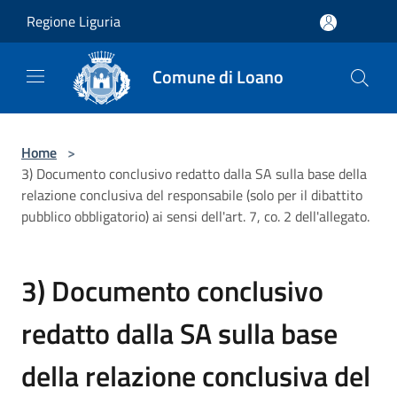
Salta al contenuto principale
Regione Liguria
Comune di Loano
Home
>
3) Documento conclusivo redatto dalla SA sulla base della
relazione conclusiva del responsabile (solo per il dibattito
pubblico obbligatorio) ai sensi dell'art. 7, co. 2 dell'allegato.
3) Documento conclusivo
redatto dalla SA sulla base
della relazione conclusiva del