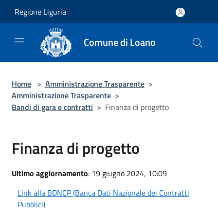
Salta al contenuto principale
Regione Liguria
Comune di Loano
Home
>
Amministrazione Trasparente
>
Amministrazione Trasparente
>
Bandi di gara e contratti
>
Finanza di progetto
Finanza di progetto
Ultimo aggiornamento
: 19 giugno 2024, 10:09
Link alla BDNCP (Banca Dati Nazionale dei Contratti
Pubblici)