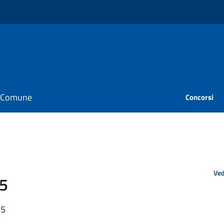
il Comune
Concorsi
Ved
25
25