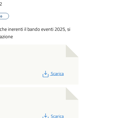
52
mo
iche inerenti il bando eventi 2025, si
tazione
PDF
Scarica
PDF
Scarica