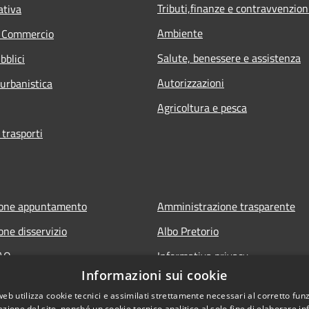
Tributi,finanze e contravvenzion
ativa
Ambiente
e Commercio
Salute, benessere e assistenza
bblici
Autorizzazioni
 urbanistica
Agricoltura e pesca
 trasporti
ione appuntamento
Amministrazione trasparente
one disservizio
Albo Pretorio
FAQ
Informativa privacy
Informazioni sui cookie
 assistenza
Note legali
web utilizza cookie tecnici e assimilati strettamente necessari al corretto fu
Dichiarazione di accessibilità
azione del sito, nonché un cookie tecnico analitico al solo fine di elaborare i