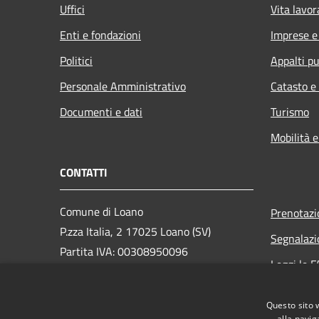
Uffici
Vita lavor
Enti e fondazioni
Imprese 
Politici
Appalti pu
Personale Amministrativo
Catasto e
Documenti e dati
Turismo
Mobilità e
CONTATTI
Comune di Loano
Prenotaz
P.zza Italia, 2 17025 Loano (SV)
Segnalazi
Partita IVA: 00308950096
Leggi le 
PEC: loano@peccomuneloano.it
Richiesta
Centralino Unico: 019675694
Questo sito 
alla navig