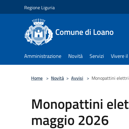
Salta al contenuto principale
Regione Liguria
Comune di Loano
Amministrazione
Novità
Servizi
Vivere 
Home
>
Novità
>
Avvisi
>
Monopattini elettr
Monopattini elett
maggio 2026