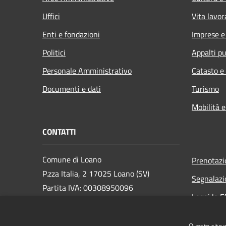
Uffici
Vita lavor
Enti e fondazioni
Imprese 
Politici
Appalti pu
Personale Amministrativo
Catasto e
Documenti e dati
Turismo
Mobilità e
CONTATTI
Comune di Loano
Prenotaz
P.zza Italia, 2 17025 Loano (SV)
Segnalazi
Partita IVA: 00308950096
Leggi le 
PEC: loano@peccomuneloano.it
Richiesta
Centralino Unico: 019675694
Questo sito 