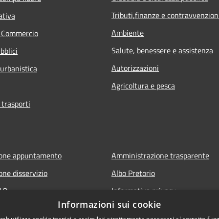
Tributi,finanze e contravvenzion
ativa
Ambiente
e Commercio
Salute, benessere e assistenza
bblici
Autorizzazioni
 urbanistica
Agricoltura e pesca
 trasporti
ione appuntamento
Amministrazione trasparente
one disservizio
Albo Pretorio
FAQ
Informativa privacy
Informazioni sui cookie
 assistenza
Note legali
web utilizza cookie tecnici e assimilati strettamente necessari al corretto fu