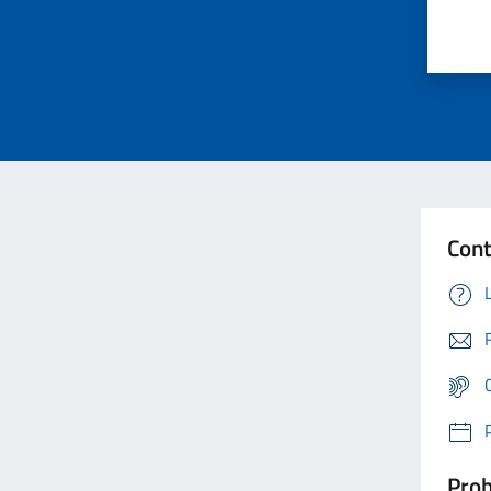
Cont
Prob