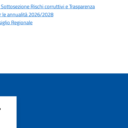
 Sottosezione Rischi corruttivi e Trasparenza
er le annualità 2026/2028
siglio Regionale
?