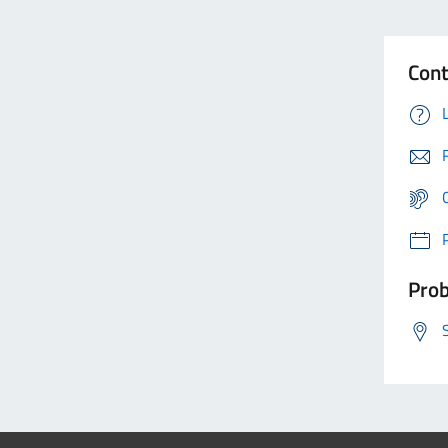
Cont
Prob