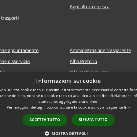
Agricoltura e pesca
 trasporti
ione appuntamento
Amministrazione trasparente
one disservizio
Albo Pretorio
FAQ
Informativa privacy
Informazioni sui cookie
 assistenza
Note legali
web utilizza cookie tecnici e assimilati strettamente necessari al corretto fu
Dichiarazione di accessibilità
azione del sito, nonché un cookie tecnico analitico al solo fine di elaborare i
statistiche, aggregate e anonime.
Per maggiori dettagli, può consultare la cookie policy al seguente
link
RIFIUTA TUTTO
ACCETTA TUTTO
l sito
Copyright © 2026 • Comune
MOSTRA DETTAGLI