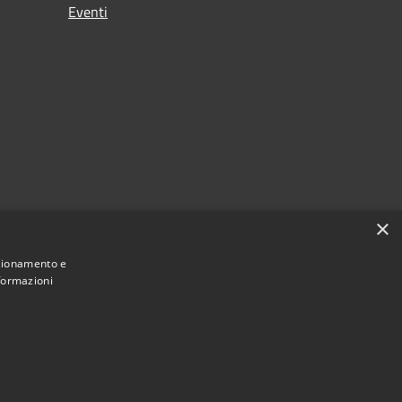
Eventi
×
nzionamento e
nformazioni
Municipium
Accesso redazione
 di Loano • Powered by
•