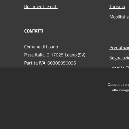
Documenti e dati
Turismo
Mobilità e
CONTATTI
Comune di Loano
Prenotaz
P.zza Italia, 2 17025 Loano (SV)
Segnalazi
Partita IVA: 00308950096
Leggi le 
PEC: loano@peccomuneloano.it
Richiesta
Centralino Unico: 019675694
Questo sito 
alla navig
RSS
Accessibilità
Privacy
Cookie
Mappa de