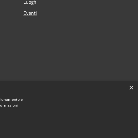
Luoghi
Eventi
×
nzionamento e
nformazioni