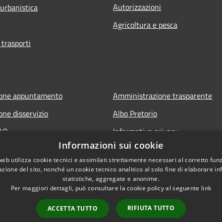
Autorizzazioni
 urbanistica
Agricoltura e pesca
 trasporti
ione appuntamento
Amministrazione trasparente
one disservizio
Albo Pretorio
FAQ
Informativa privacy
Informazioni sui cookie
 assistenza
Note legali
web utilizza cookie tecnici e assimilati strettamente necessari al corretto fu
Dichiarazione di accessibilità
azione del sito, nonché un cookie tecnico analitico al solo fine di elaborare i
statistiche, aggregate e anonime.
Per maggiori dettagli, può consultare la cookie policy al seguente
link
RIFIUTA TUTTO
ACCETTA TUTTO