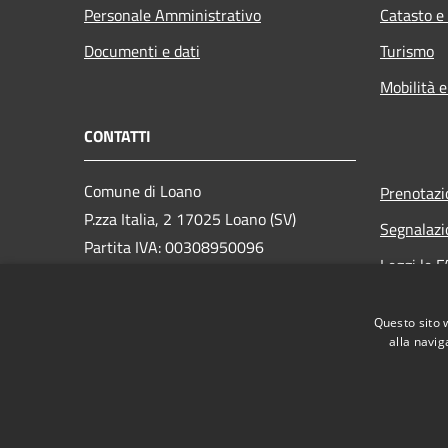
Personale Amministrativo
Catasto e
Documenti e dati
Turismo
Mobilità e
CONTATTI
Comune di Loano
Prenotaz
P.zza Italia, 2 17025 Loano (SV)
Segnalazi
Partita IVA: 00308950096
Leggi le 
PEC: loano@peccomuneloano.it
Richiesta
Centralino Unico: 019675694
Questo sito 
alla navig