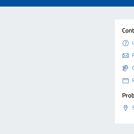
Cont
Prob