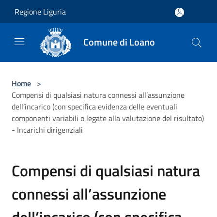
Salta al contenuto principale
Regione Liguria
Comune di Loano
Home
>
Compensi di qualsiasi natura connessi all’assunzione
dell’incarico (con specifica evidenza delle eventuali
componenti variabili o legate alla valutazione del risultato)
- Incarichi dirigenziali
Compensi di qualsiasi natura
connessi all’assunzione
dell’incarico (con specifica