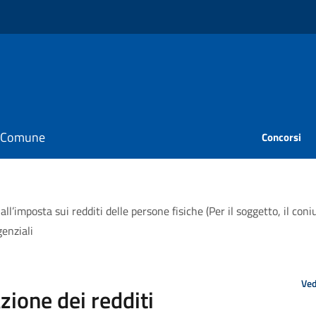
il Comune
Concorsi
 all’imposta sui redditi delle persone fisiche (Per il soggetto, il co
genziali
Ved
zione dei redditi