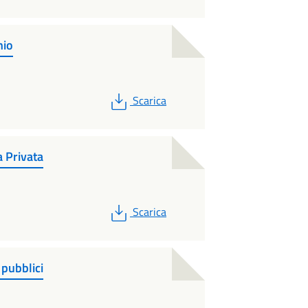
nio
PDF
Scarica
a Privata
PDF
Scarica
 pubblici