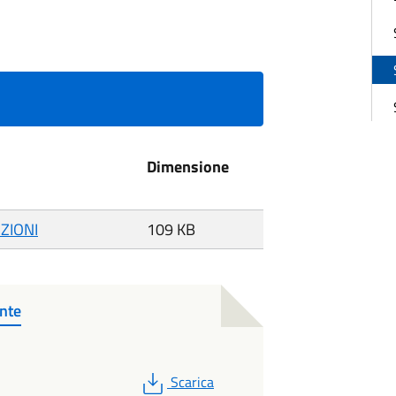
Dimensione
ZIONI
109 KB
nte
PDF
Scarica