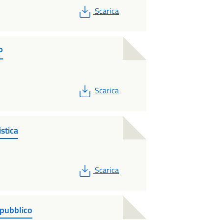
PDF
Scarica
P
PDF
Scarica
stica
PDF
Scarica
 pubblico