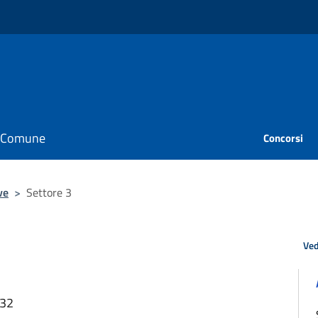
il Comune
Concorsi
ve
>
Settore 3
Ved
:32