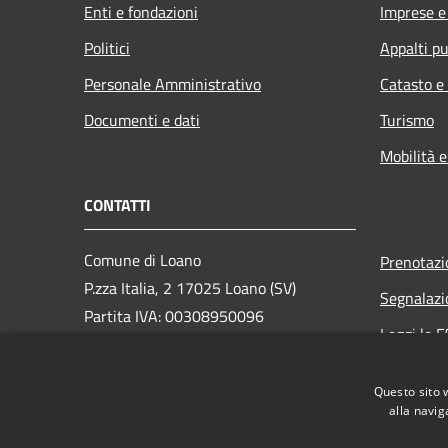
Enti e fondazioni
Imprese 
Politici
Appalti pu
Personale Amministrativo
Catasto e
Documenti e dati
Turismo
Mobilità e
CONTATTI
Comune di Loano
Prenotaz
P.zza Italia, 2 17025 Loano (SV)
Segnalazi
Partita IVA: 00308950096
Leggi le 
PEC: loano@peccomuneloano.it
Richiesta
Centralino Unico: 019675694
Questo sito 
alla navig