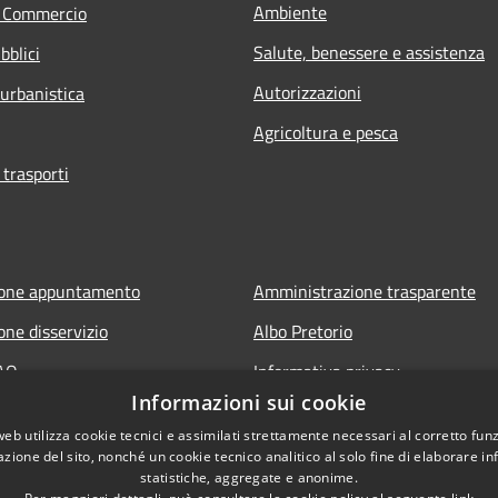
Ambiente
e Commercio
Salute, benessere e assistenza
bblici
Autorizzazioni
 urbanistica
Agricoltura e pesca
 trasporti
ione appuntamento
Amministrazione trasparente
one disservizio
Albo Pretorio
FAQ
Informativa privacy
Informazioni sui cookie
 assistenza
Note legali
web utilizza cookie tecnici e assimilati strettamente necessari al corretto fu
Dichiarazione di accessibilità
azione del sito, nonché un cookie tecnico analitico al solo fine di elaborare i
statistiche, aggregate e anonime.