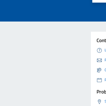
Cont
Prob