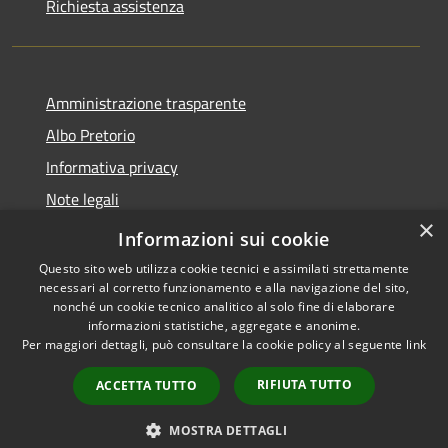
Richiesta assistenza
Amministrazione trasparente
Albo Pretorio
Informativa privacy
Note legali
×
Dichiarazione di accessibilità
Informazioni sui cookie
Questo sito web utilizza cookie tecnici e assimilati strettamente
necessari al corretto funzionamento e alla navigazione del sito,
nonché un cookie tecnico analitico al solo fine di elaborare
informazioni statistiche, aggregate e anonime.
RSS
Copyright © 2026 • Comune di
Per maggiori dettagli, può consultare la cookie policy al seguente
link
Accessibilità
Loano • Powered by
Privacy
Municipium
Accesso
•
RIFIUTA TUTTO
ACCETTA TUTTO
Cookie
redazione
Mappa del sito
MOSTRA DETTAGLI