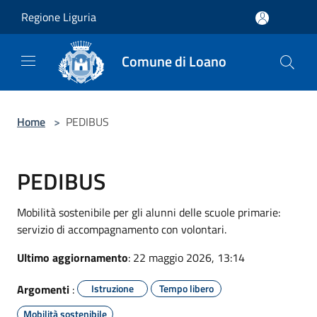
Salta al contenuto principale
Regione Liguria
Comune di Loano
Home
>
PEDIBUS
PEDIBUS
Mobilità sostenibile per gli alunni delle scuole primarie:
servizio di accompagnamento con volontari.
Ultimo aggiornamento
: 22 maggio 2026, 13:14
Argomenti
:
Istruzione
Tempo libero
Mobilità sostenibile