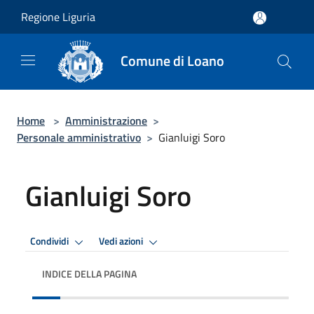
Salta al contenuto principale
Regione Liguria
Comune di Loano
Home
>
Amministrazione
>
Personale amministrativo
>
Gianluigi Soro
Gianluigi Soro
Condividi
Vedi azioni
INDICE DELLA PAGINA