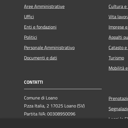
Aree Amministrative
Cultura e
Uffici
Vita lavor
Enti e fondazioni
Imprese 
Politici
Appalti pu
Personale Amministrativo
Catasto e
Documenti e dati
Turismo
Mobilità e
CONTATTI
Comune di Loano
Prenotaz
P.zza Italia, 2 17025 Loano (SV)
Segnalazi
Partita IVA: 00308950096
Leggi le 
PEC: loano@peccomuneloano.it