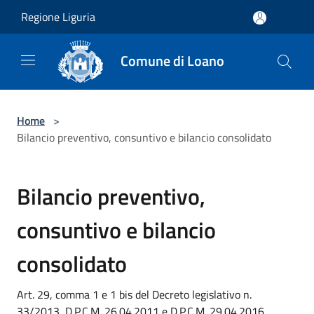
Salta al contenuto principale
Regione Liguria
Comune di Loano
Home
>
Bilancio preventivo, consuntivo e bilancio consolidato
Bilancio preventivo,
consuntivo e bilancio
consolidato
Art. 29, comma 1 e 1 bis del Decreto legislativo n.
33/2013, D.P.C.M. 26.04.2011 e D.P.C.M. 29.04.2016