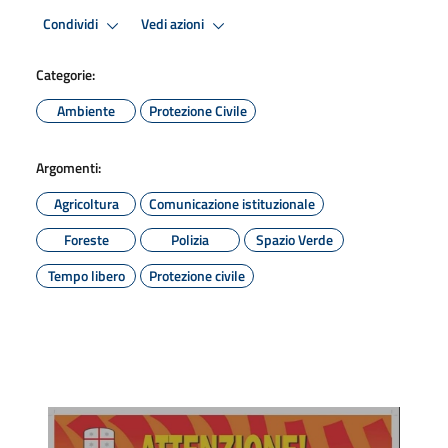
Condividi
Vedi azioni
Categorie:
Ambiente
Protezione Civile
Argomenti:
Agricoltura
Comunicazione istituzionale
Foreste
Polizia
Spazio Verde
Tempo libero
Protezione civile