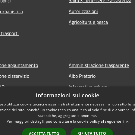
Salute, benessere e assistenza
bblici
Autorizzazioni
 urbanistica
Agricoltura e pesca
 trasporti
ione appuntamento
Amministrazione trasparente
one disservizio
Albo Pretorio
FAQ
Informativa privacy
Informazioni sui cookie
 assistenza
Note legali
web utilizza cookie tecnici e assimilati strettamente necessari al corretto fu
Dichiarazione di accessibilità
azione del sito, nonché un cookie tecnico analitico al solo fine di elaborare i
statistiche, aggregate e anonime.
Per maggiori dettagli, può consultare la cookie policy al seguente
link
RIFIUTA TUTTO
ACCETTA TUTTO