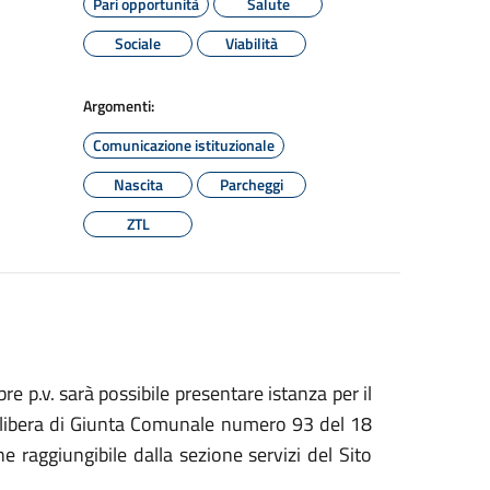
Pari opportunità
Salute
Sociale
Viabilità
Argomenti:
Comunicazione istituzionale
Nascita
Parcheggi
ZTL
re p.v. sarà possibile presentare istanza per il
delibera di Giunta Comunale numero 93 del 18
raggiungibile dalla sezione servizi del Sito