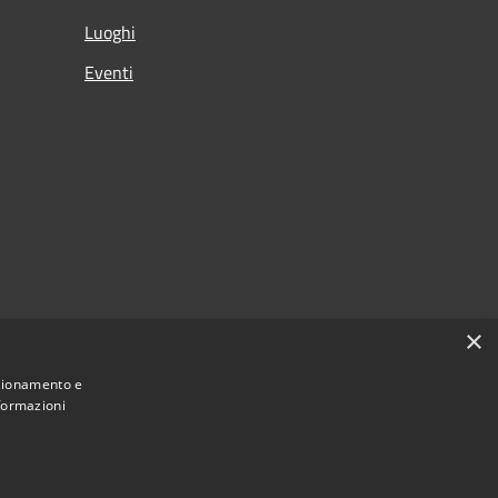
Luoghi
Eventi
×
nzionamento e
nformazioni