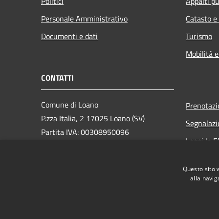
Politici
Appalti pu
Personale Amministrativo
Catasto e
Documenti e dati
Turismo
Mobilità e
CONTATTI
Comune di Loano
Prenotaz
P.zza Italia, 2 17025 Loano (SV)
Segnalazi
Partita IVA: 00308950096
Leggi le 
PEC: loano@peccomuneloano.it
Richiesta
Centralino Unico: 019675694
Questo sito 
alla navig