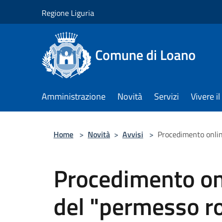
Salta al contenuto principale
Regione Liguria
Comune di Loano
Amministrazione
Novità
Servizi
Vivere 
Home
>
Novità
>
Avvisi
>
Procedimento online
Procedimento onli
del "permesso r