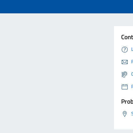
Cont
Prob