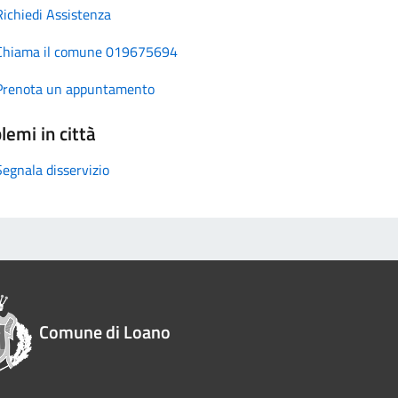
Richiedi Assistenza
Chiama il comune 019675694
Prenota un appuntamento
lemi in città
Segnala disservizio
Comune di Loano