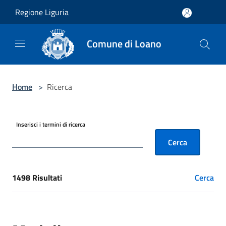
Salta al contenuto principale
Regione Liguria
Comune di Loano
Home
>
Ricerca
Inserisci i termini di ricerca
Cerca
1498 Risultati
Cerca
[results] Risultati