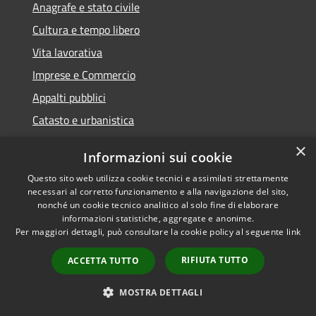
Anagrafe e stato civile
Cultura e tempo libero
Vita lavorativa
Imprese e Commercio
Appalti pubblici
Catasto e urbanistica
Turismo
×
Informazioni sui cookie
Mobilità e trasporti
Questo sito web utilizza cookie tecnici e assimilati strettamente
necessari al corretto funzionamento e alla navigazione del sito,
nonché un cookie tecnico analitico al solo fine di elaborare
informazioni statistiche, aggregate e anonime.
Educazione e formazione
Per maggiori dettagli, può consultare la cookie policy al seguente
link
Giustizia e sicurezza pubblica
RIFIUTA TUTTO
ACCETTA TUTTO
Tributi,finanze e contravvenzioni
MOSTRA DETTAGLI
Ambiente