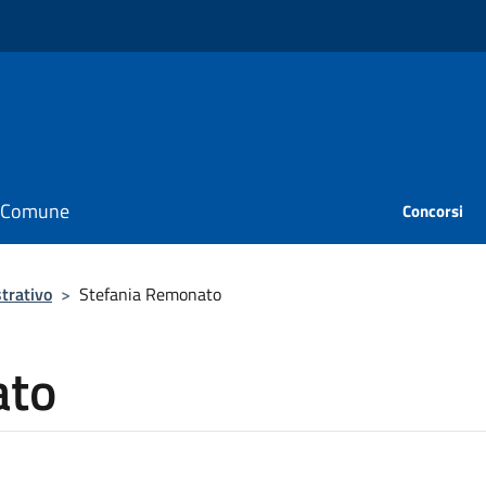
il Comune
Concorsi
trativo
>
Stefania Remonato
ato