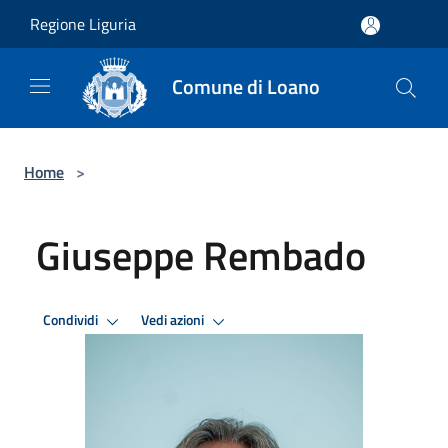
Salta al contenuto principale
Regione Liguria
Comune di Loano
Home
>
Giuseppe Rembado
Condividi
Vedi azioni