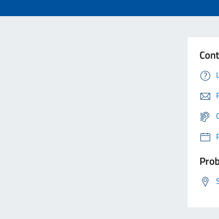
Cont
Prob