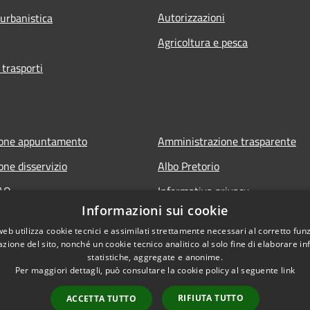
Autorizzazioni
 urbanistica
Agricoltura e pesca
 trasporti
ione appuntamento
Amministrazione trasparente
one disservizio
Albo Pretorio
FAQ
Informativa privacy
Informazioni sui cookie
 assistenza
Note legali
web utilizza cookie tecnici e assimilati strettamente necessari al corretto fu
Dichiarazione di accessibilità
azione del sito, nonché un cookie tecnico analitico al solo fine di elaborare i
statistiche, aggregate e anonime.
Per maggiori dettagli, può consultare la cookie policy al seguente
link
RIFIUTA TUTTO
ACCETTA TUTTO