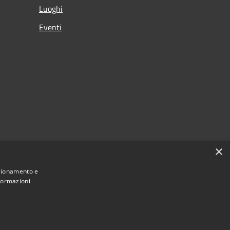
Luoghi
Eventi
×
nzionamento e
nformazioni