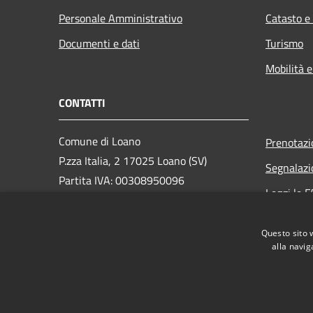
Personale Amministrativo
Catasto e
Documenti e dati
Turismo
Mobilità e
CONTATTI
Comune di Loano
Prenotaz
P.zza Italia, 2 17025 Loano (SV)
Segnalazi
Partita IVA: 00308950096
Leggi le 
PEC: loano@peccomuneloano.it
Richiesta
Centralino Unico: 019675694
Questo sito 
alla navig