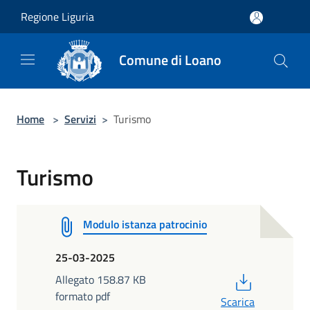
Salta al contenuto principale
Regione Liguria
Comune di Loano
Home
>
Servizi
>
Turismo
Turismo
Modulo istanza patrocinio
25-03-2025
PDF
Allegato 158.87 KB
formato pdf
Scarica