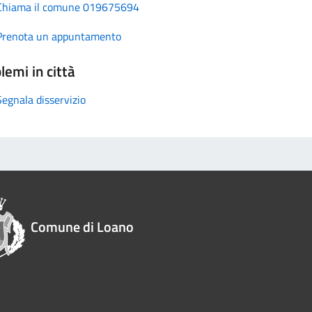
Chiama il comune 019675694
Prenota un appuntamento
lemi in città
Segnala disservizio
Comune di Loano