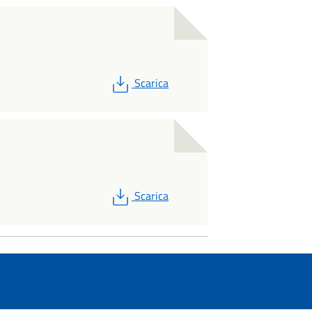
PDF
Scarica
PDF
Scarica