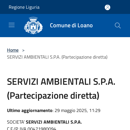
Salta al contenuto principale
Regione Liguria
Comune di Loano
Home
>
SERVIZI AMBIENTALI S.P.A. (Partecipazione diretta)
SERVIZI AMBIENTALI S.P.A.
(Partecipazione diretta)
Ultimo aggiornamento
: 29 maggio 2025, 11:29
SOCIETA’
SERVIZI AMBIENTALI S.P.A.
C.F./P. IVA 00471980094