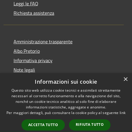
Leggi le FAQ
Richiesta assistenza
Amministrazione trasparente
Albo Pretorio
Informativa privacy
Note legali
×
Dichiarazione di accessibilità
Informazioni sui cookie
Questo sito web utilizza cookie tecnici e assimilati strettamente
necessari al corretto funzionamento e alla navigazione del sito,
nonché un cookie tecnico analitico al solo fine di elaborare
informazioni statistiche, aggregate e anonime.
RSS
Copyright © 2026 • Comune di
Per maggiori dettagli, può consultare la cookie policy al seguente
link
Accessibilità
Loano • Powered by
Privacy
Municipium
Accesso
•
RIFIUTA TUTTO
ACCETTA TUTTO
Cookie
redazione