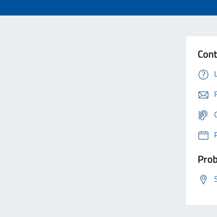
Cont
Prob