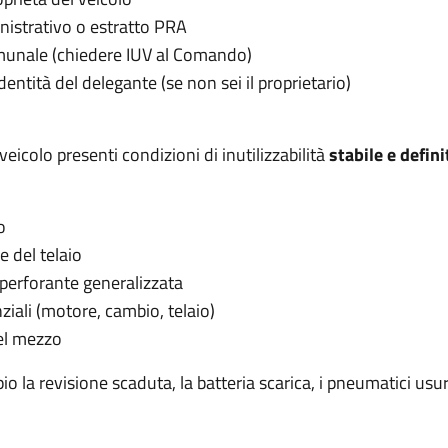
istrativo o estratto PRA
munale (chiedere IUV al Comando)
ntità del delegante (se non sei il proprietario)
 veicolo presenti condizioni di inutilizzabilità
stabile e defini
o
e del telaio
 perforante generalizzata
ziali (motore, cambio, telaio)
del mezzo
io la revisione scaduta, la batteria scarica, i pneumatici usu