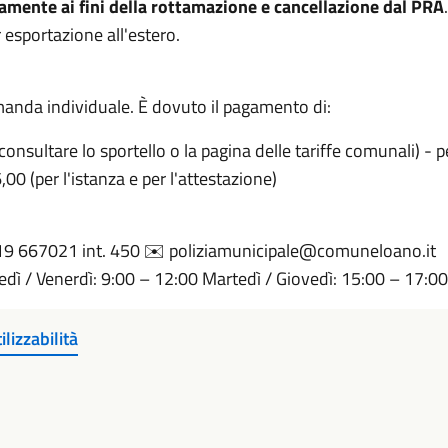
vamente ai fini della rottamazione e cancellazione dal PRA
r esportazione all'estero.
domanda individuale. È dovuto il pagamento di:
consultare lo sportello o la pagina delle tariffe comunali) 
00 (per l'istanza e per l'attestazione)
019 667021 int. 450 ✉️ poliziamunicipale@comuneloano.it
edì / Venerdì: 9:00 – 12:00 Martedì / Giovedì: 15:00 – 17:00
ilizzabilità