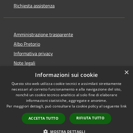
Richiesta assistenza
Amministrazione trasparente
Albo Pretorio
Informativa privacy
Note legali
×
Dichiarazione di accessibilità
Informazioni sui cookie
Questo sito web utilizza cookie tecnici e assimilati strettamente
necessari al corretto funzionamento e alla navigazione del sito,
nonché un cookie tecnico analitico al solo fine di elaborare
informazioni statistiche, aggregate e anonime.
RSS
Copyright © 2026 • Comune di
Per maggiori dettagli, può consultare la cookie policy al seguente
link
Accessibilità
Loano • Powered by
Privacy
Municipium
Accesso
•
RIFIUTA TUTTO
ACCETTA TUTTO
Cookie
redazione
Mappa del sito
MOSTRA DETTAGLI