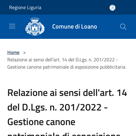
Salta al contenuto principale
Regione Liguria
Comune di Loano
Home
>
Relazione ai sensi dell'art. 14 del D.Lgs. n. 201/2022 -
Gestione canone patrimoniale di esposizione pubblicitaria
Relazione ai sensi dell'art. 14
del D.Lgs. n. 201/2022 -
Gestione canone
patrimoniale di esposizione