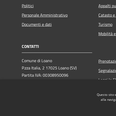
Politici
Appalti pu
Personale Amministrativo
Catasto e
Documenti e dati
Turismo
Mobilità e
CONTATTI
Comune di Loano
Prenotaz
P.zza Italia, 2 17025 Loano (SV)
Segnalazi
Partita IVA: 00308950096
Leggi le 
PEC: loano@peccomuneloano.it
Richiesta
Centralino Unico: 019675694
Questo sito 
alla navig