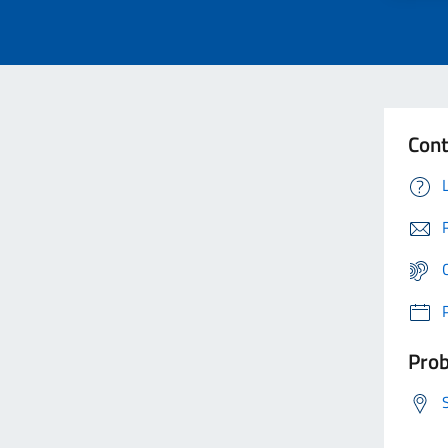
Cont
Prob