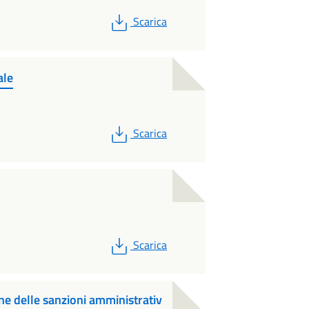
PDF
Scarica
ale
PDF
Scarica
PDF
Scarica
e delle sanzioni amministrativ