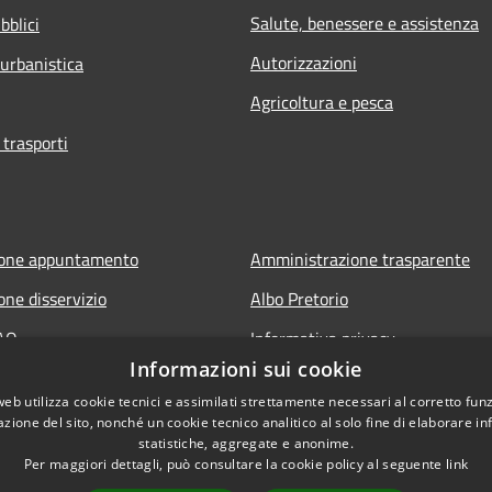
Salute, benessere e assistenza
bblici
Autorizzazioni
 urbanistica
Agricoltura e pesca
 trasporti
ione appuntamento
Amministrazione trasparente
one disservizio
Albo Pretorio
FAQ
Informativa privacy
Informazioni sui cookie
 assistenza
Note legali
web utilizza cookie tecnici e assimilati strettamente necessari al corretto fu
Dichiarazione di accessibilità
azione del sito, nonché un cookie tecnico analitico al solo fine di elaborare i
statistiche, aggregate e anonime.
Per maggiori dettagli, può consultare la cookie policy al seguente
link