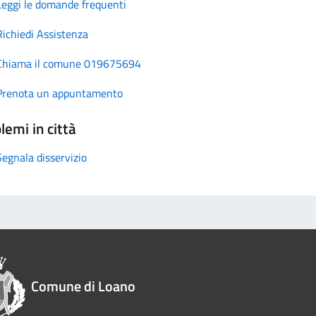
Leggi le domande frequenti
Richiedi Assistenza
Chiama il comune 019675694
Prenota un appuntamento
lemi in città
Segnala disservizio
Comune di Loano