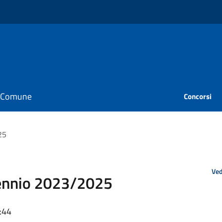
il Comune
Concorsi
25
Ved
riennio 2023/2025
:44