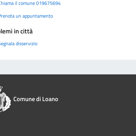
Chiama il comune 019675694
Prenota un appuntamento
lemi in città
Segnala disservizio
Comune di Loano