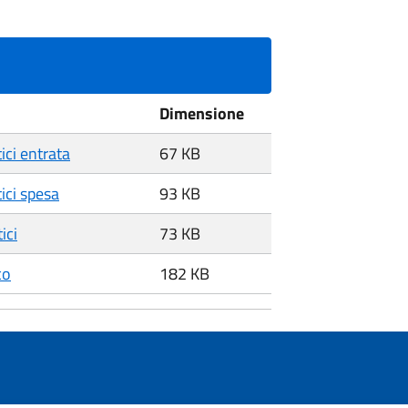
Dimensione
tici entrata
67 KB
tici spesa
93 KB
ici
73 KB
co
182 KB