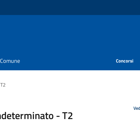
il Comune
Concorsi
 T2
Ved
ndeterminato - T2