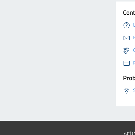
Cont
Prob