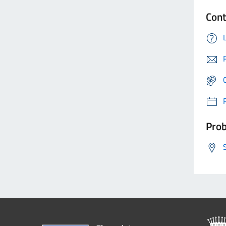
Cont
Prob