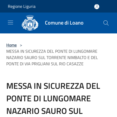
Salta al contenuto principale
Regione Liguria
Comune di Loano
Home
>
MESSA IN SICUREZZA DEL PONTE DI LUNGOMARE
NAZARIO SAURO SUL TORRENTE NIMBALTO E DEL
PONTE DI VIA PRIGLIANI SUL RIO CASAZZE
MESSA IN SICUREZZA DEL
PONTE DI LUNGOMARE
NAZARIO SAURO SUL