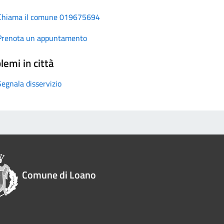
Chiama il comune 019675694
Prenota un appuntamento
lemi in città
Segnala disservizio
Comune di Loano