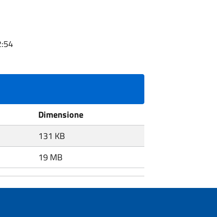
2:54
Dimensione
131 KB
19 MB