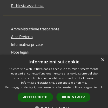
Richiesta assistenza
Amministrazione trasparente
Albo Pretorio
Informativa privacy
Note legali
×
Dichiarazione di accessibilità
Informazioni sui cookie
Questo sito web utilizza cookie tecnici e assimilati strettamente
necessari al corretto funzionamento e alla navigazione del sito,
nonché un cookie tecnico analitico al solo fine di elaborare
informazioni statistiche, aggregate e anonime.
RSS
Copyright © 2026 • Comune di
Per maggiori dettagli, può consultare la cookie policy al seguente
link
Accessibilità
Loano • Powered by
Privacy
Municipium
Accesso
•
RIFIUTA TUTTO
ACCETTA TUTTO
Cookie
redazione
Mappa del sito
MOSTRA DETTAGLI