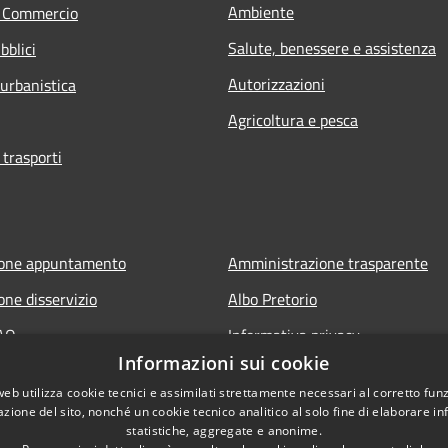
Ambiente
e Commercio
Salute, benessere e assistenza
bblici
Autorizzazioni
 urbanistica
Agricoltura e pesca
 trasporti
ione appuntamento
Amministrazione trasparente
one disservizio
Albo Pretorio
FAQ
Informativa privacy
Informazioni sui cookie
 assistenza
Note legali
web utilizza cookie tecnici e assimilati strettamente necessari al corretto fu
Dichiarazione di accessibilità
azione del sito, nonché un cookie tecnico analitico al solo fine di elaborare i
statistiche, aggregate e anonime.