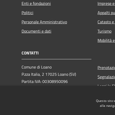
Enti e fondazioni
Imprese 
Politici
Appalti pu
Personale Amministrativo
Catasto e
Documenti e dati
Turismo
Mobilità e
CONTATTI
Comune di Loano
Prenotaz
P.zza Italia, 2 17025 Loano (SV)
Segnalazi
Partita IVA: 00308950096
Leggi le 
PEC: loano@peccomuneloano.it
Richiesta
Centralino Unico: 019675694
Questo sito 
alla navig