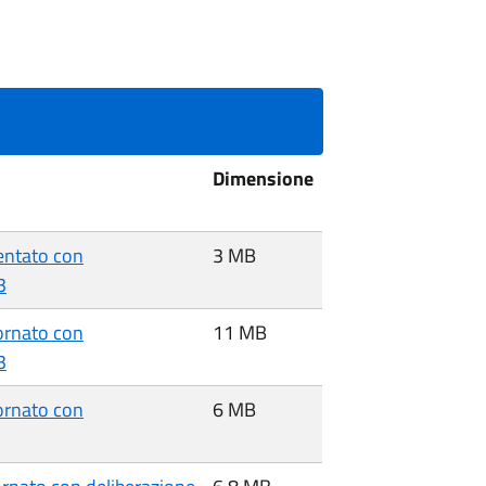
Dimensione
entato con
3 MB
3
ornato con
11 MB
3
ornato con
6 MB