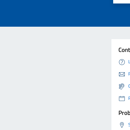
Cont
Prob