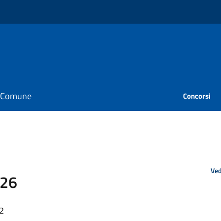
il Comune
Concorsi
Ved
026
22