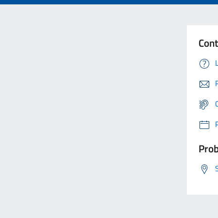
Cont
Prob