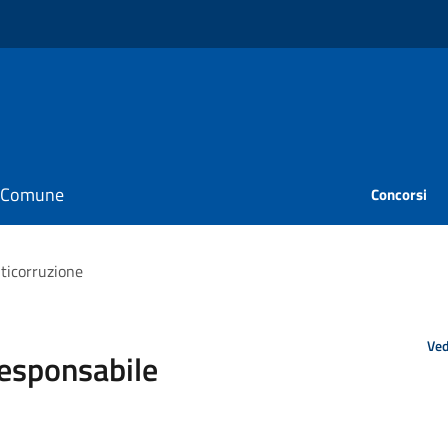
il Comune
Concorsi
nticorruzione
Ved
 Responsabile