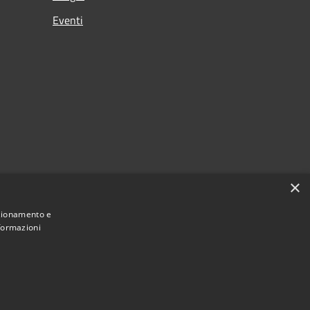
Eventi
×
nzionamento e
nformazioni
Municipium
Accesso redazione
 di Loano • Powered by
•