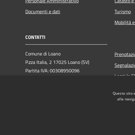
Personale Amministrativo
Catasto e
Documenti e dati
Turismo
Mobilità e
CONTATTI
Comune di Loano
Prenotaz
P.zza Italia, 2 17025 Loano (SV)
Segnalazi
Partita IVA: 00308950096
Leggi le 
PEC: loano@peccomuneloano.it
Richiesta
Centralino Unico: 019675694
Questo sito 
alla navig
RSS
Accessibilità
Privacy
Cookie
Mappa de