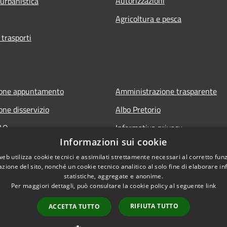
Autorizzazioni
 urbanistica
Agricoltura e pesca
 trasporti
ione appuntamento
Amministrazione trasparente
one disservizio
Albo Pretorio
FAQ
Informativa privacy
Informazioni sui cookie
 assistenza
Note legali
web utilizza cookie tecnici e assimilati strettamente necessari al corretto fu
Dichiarazione di accessibilità
azione del sito, nonché un cookie tecnico analitico al solo fine di elaborare i
statistiche, aggregate e anonime.
Per maggiori dettagli, può consultare la cookie policy al seguente
link
RIFIUTA TUTTO
ACCETTA TUTTO
l sito
Copyright © 2026 • Comune