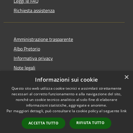
Leggi le FAQ
Richiesta assistenza
Amministrazione trasparente
Albo Pretorio
Informativa privacy
Note legali
×
Dichiarazione di accessibilità
Informazioni sui cookie
Questo sito web utilizza cookie tecnici e assimilati strettamente
necessari al corretto funzionamento e alla navigazione del sito,
nonché un cookie tecnico analitico al solo fine di elaborare
informazioni statistiche, aggregate e anonime.
RSS
Copyright © 2026 • Comune di
Per maggiori dettagli, può consultare la cookie policy al seguente
link
Accessibilità
Loano • Powered by
Privacy
Municipium
Accesso
•
RIFIUTA TUTTO
ACCETTA TUTTO
Cookie
redazione