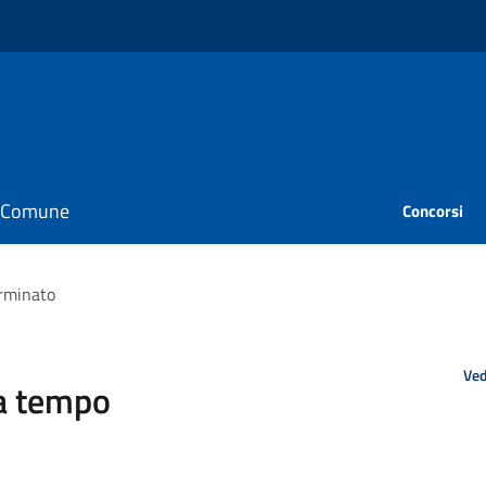
il Comune
Concorsi
erminato
Ved
 a tempo