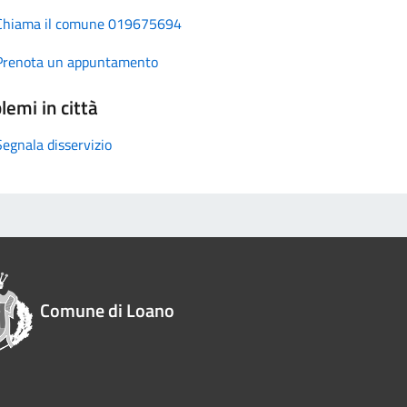
Chiama il comune 019675694
Prenota un appuntamento
lemi in città
Segnala disservizio
Comune di Loano