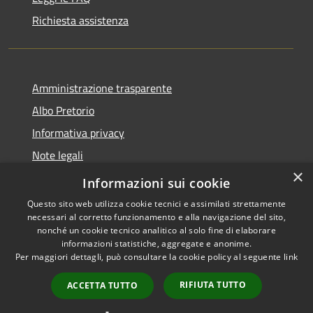
Richiesta assistenza
Amministrazione trasparente
Albo Pretorio
Informativa privacy
Note legali
×
Dichiarazione di accessibilità
Informazioni sui cookie
Questo sito web utilizza cookie tecnici e assimilati strettamente
necessari al corretto funzionamento e alla navigazione del sito,
nonché un cookie tecnico analitico al solo fine di elaborare
informazioni statistiche, aggregate e anonime.
RSS
Copyright © 2026 • Comune di
Per maggiori dettagli, può consultare la cookie policy al seguente
link
Accessibilità
Loano • Powered by
Privacy
Municipium
Accesso
•
RIFIUTA TUTTO
ACCETTA TUTTO
Cookie
redazione