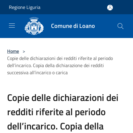
Salta al contenuto principale
Regione Liguria
Comune di Loano
Home
>
Copie delle dichiarazioni dei redditi riferite al periodo
dell’incarico. Copia della dichiarazione dei redditi
successiva all’incarico o carica
Copie delle dichiarazioni dei
redditi riferite al periodo
dell’incarico. Copia della