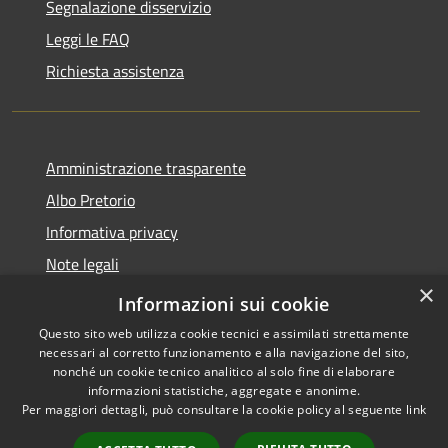
Segnalazione disservizio
Leggi le FAQ
Richiesta assistenza
Amministrazione trasparente
Albo Pretorio
Informativa privacy
Note legali
×
Dichiarazione di accessibilità
Informazioni sui cookie
Questo sito web utilizza cookie tecnici e assimilati strettamente
necessari al corretto funzionamento e alla navigazione del sito,
nonché un cookie tecnico analitico al solo fine di elaborare
informazioni statistiche, aggregate e anonime.
RSS
Copyright © 2026 • Comune di
Per maggiori dettagli, può consultare la cookie policy al seguente
link
Accessibilità
Loano • Powered by
Privacy
Municipium
Accesso
•