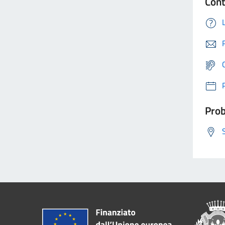
Cont
Prob