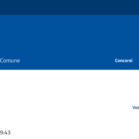
il Comune
Concorsi
Ved
09:43