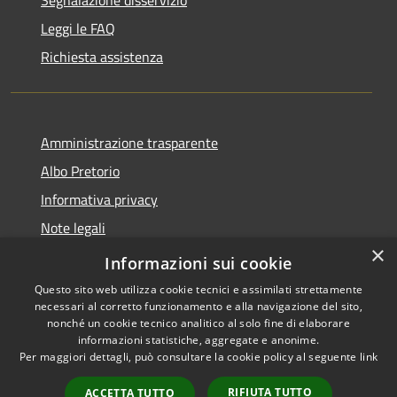
Segnalazione disservizio
Leggi le FAQ
Richiesta assistenza
Amministrazione trasparente
Albo Pretorio
Informativa privacy
Note legali
×
Dichiarazione di accessibilità
Informazioni sui cookie
Questo sito web utilizza cookie tecnici e assimilati strettamente
necessari al corretto funzionamento e alla navigazione del sito,
nonché un cookie tecnico analitico al solo fine di elaborare
informazioni statistiche, aggregate e anonime.
RSS
Copyright © 2026 • Comune di
Per maggiori dettagli, può consultare la cookie policy al seguente
link
Accessibilità
Loano • Powered by
Privacy
Municipium
Accesso
•
RIFIUTA TUTTO
ACCETTA TUTTO