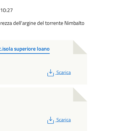
 10:27
rezza dell'argine del torrente Nimbalto
c.isola superiore loano
PDF
Scarica
PDF
Scarica