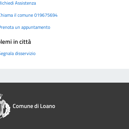
Richiedi Assistenza
Chiama il comune 019675694
Prenota un appuntamento
lemi in città
Segnala disservizio
Comune di Loano