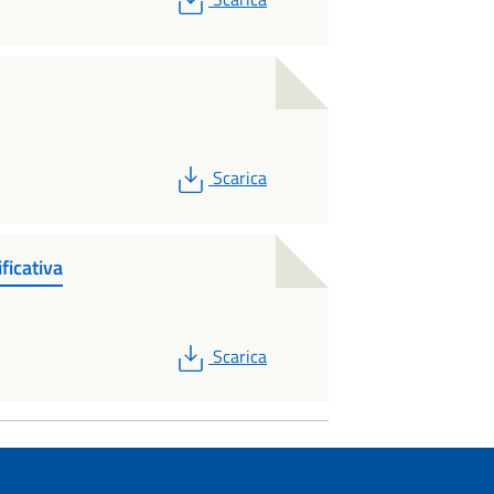
PDF
Scarica
icativa
PDF
Scarica