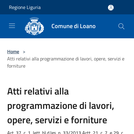
Salta al contenuto principale
Regione Liguria
Comune di Loano
Home
>
Atti relativi alla programmazione di lavori, opere, servizi e
forniture
Atti relativi alla
programmazione di lavori,
opere, servizi e forniture
Art. 37, c. 1, lett. b) d.lgs. n. 33/2013 Artt. 21, c. 7, e 29, c.